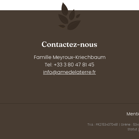
Contactez-nous
Famille Meyroux-Kriechbaum
Tel: +33 3 80 47 81 45
info@amedelaterre.fr
Menti
TVA : FR21534370481 | Sirène : 534
Statut 