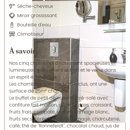
Sèche-cheveux
Miroir grossissant
Bouteille d'eau
Climatiseur
À savoir
Nos cinq chambres d'hôtes sont spacieuses et
lumineuses, elles allient le bois et le verre dans
un esprit écologique.
Les chambres, salle de bain inclus, ont une
surface de 25m² chacune.
Le buffet de petit déjeuner sucré-salé avec
confiture fait maison, gâteau, pain, croissant,
fruits frais, compote, yaourt, fromage blanc,
fruits secs, céréales, œufs, fromage, charcuterie,
café, thé de "Ronnefeldt", chocolat chaud, jus de