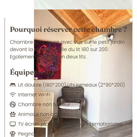
Pourquoi réserver cette chambre ?
Chambre spacieuse avec vue sur le petit jardin
devant la maison. Taille du lit 180 sur 200.
Egalement possible en deux lits.
Équipements
Lit double (180*200) Lits jumeaux (2*90*200)
Internet Wi-Fi
Chambre non fumeur
Animaux non admis
TV écran plat avec chaînes internationales
Peignoirs